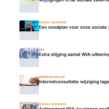
SOCIALE ZEKERHEID
Een noodplan voor onze sociale 
WIA
Extra stijging aantal WIA-uitker
MINIMUMUURLOON
Internetconsultatie wijziging la
SOCIALE ZEKERHEID
Achterstand WIA-keuringen geef