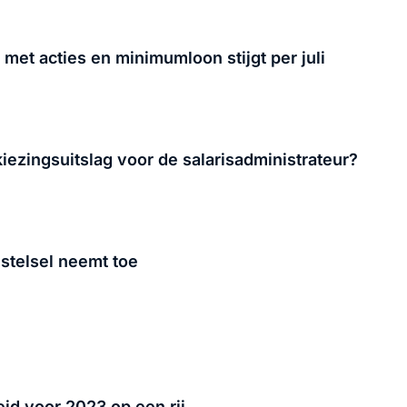
et acties en minimumloon stijgt per juli
iezingsuitslag voor de salarisadministrateur?
stelsel neemt toe
eid voor 2023 op een rij