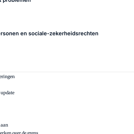
ersonen en sociale-zekerheidsrechten
keringen
n update
 aan
erken over de grens