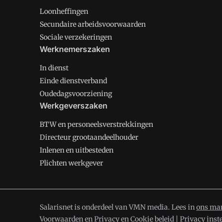
Loonheffingen
Secundaire arbeidsvoorwaarden
Sociale verzekeringen
Werknemerszaken
In dienst
Einde dienstverband
Oudedagsvoorziening
Werkgeverszaken
BTW en personeelsverstrekkingen
Directeur grootaandeelhouder
Inlenen en uitbesteden
Plichten werkgever
Salarisnet is onderdeel van VMN media. Lees in
ons man
Voorwaarden
en
Privacy en Cookie beleid
|
Privacy inst