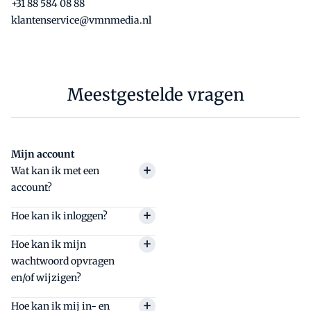
+31 88 584 08 88
klantenservice@vmnmedia.nl
Meestgestelde vragen
Mijn account
Wat kan ik met een
account?
Met een gratis account heb je
Hoe kan ik inloggen?
toegang tot 2 artikelen per
Als je een (gratis) account hebt,
Hoe kan ik mijn
maand. Wil je graag onbeperkt
kun je inloggen via
wachtwoord opvragen
lezen? Bekijk dan één van
onze
www.salarisnet.nl/inloggen
.
en/of wijzigen?
abonnementen
.
Vul je e-mailadres in en je
Ga naar
Hoe kan ik mij in- en
wachtwoord. Heb je nog geen