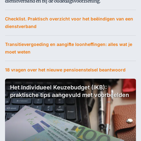
dienstverband en bij de oudedagsvoorziening.
Checklist.
Praktisch overzicht voor het beëindigen van een
dienstverband
Transitievergoeding en aangifte loonheffingen: alles wat je
moet weten
18 vragen over het nieuwe pensioenstelsel beantwoord
Het Individueel Keuzebudget (IKB):
praktische tips aangevuld met voorbeelden