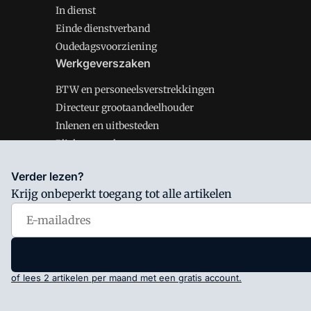
In dienst
Einde dienstverband
Oudedagsvoorziening
Werkgeverszaken
BTW en personeelsverstrekkingen
Directeur grootaandeelhouder
Inlenen en uitbesteden
Plichten werkgever
Verder lezen?
Krijg onbeperkt toegang tot alle artikelen
Salarisnet is onderdeel van VMN media. Lees in
ons man
Voorwaarden
en
Privacy en Cookie beleid
|
Privacy inst
of lees 2 artikelen per maand met een gratis account.