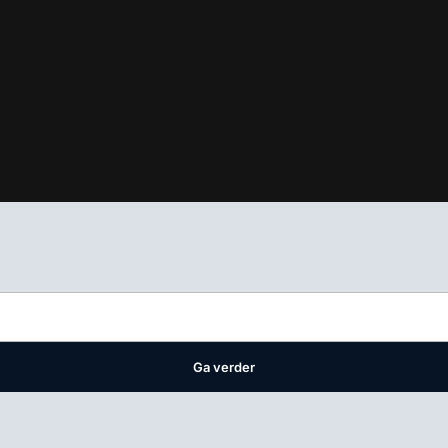
ifest
waar VMN media voor staat. Op gebruik van deze site zijn de 
ellingen
Ga verder