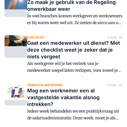
Zo maak je gebruik van de Regeling
bieden, zoals het tijdelijk ter beschikking stellen
onwerkbaar weer
van een andere auto of een specifieke
vakantieauto. Het gebruik van een auto van de
In veel branches komen werkgever en werknemers
zaak tijdens de vakantie brengt wel een aantal
er bij warm weer wel uit. Ze zetten de airco aan of
aandachtspunten voor de loonheffingen mee.
stellen aangepaste werktijden in. Maar voor
sommige beroepen kan dit niet. En dan is het
CHECKLIST
3 AUG. 26
Gaat een medewerker uit dienst? Met
domweg te heet om te werken. Wat zijn daarin je
deze checklist weet je zeker dat je
verplichtingen als werkgever? En heeft dat impact
niets vergeet
op finance?
Als werkgever wil je het vertrek van je
medewerker soepel laten verlopen, voor zowel je
medewerker als voor je organisatie.
VRAAG EN ANTWOORD
3 AUG. 26
Mag een werknemer een al
vastgestelde vakantie alsnog
intrekken?
Iedere week behandelen we een praktijkvraag uit
de salarisadministratie. Deze week: moet je als
werkgever instemmen als een werknemer een al