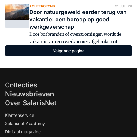
goedgekeurde vakantie wil annuleren en toch wil
ACHTERGROND
31 JUL. 26
Door natuurgeweld eerder terug van
werken?
vakantie: een beroep op goed
werkgeverschap
Door bosbranden of overstromingen wordt de
vakantie van een werknemer afgebroken of
geannuleerd. Wat zijn de gevolgen van zo'n
Volgende pagina
afgebroken vakantie voor de salarisadministratie?
Collecties
Nieuwsbrieven
Over SalarisNet
Klantenservice
Salarisnet Academy
Digitaal magazine