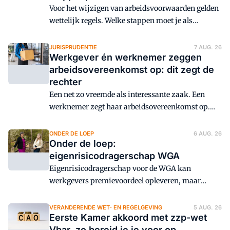
Voor het wijzigen van arbeidsvoorwaarden gelden
wettelijk regels. Welke stappen moet je als
werkgever hiervoor zetten?
JURISPRUDENTIE
7 AUG. 26
Werkgever én werknemer zeggen
arbeidsovereenkomst op: dit zegt de
rechter
Een net zo vreemde als interessante zaak. Een
werknemer zegt haar arbeidsovereenkomst op.
Kort daarna vervroegt de werkgever de einddatum.
Kan dat zomaar?
ONDER DE LOEP
6 AUG. 26
Onder de loep:
eigenrisicodragerschap WGA
Eigenrisicodragerschap voor de WGA kan
werkgevers premievoordeel opleveren, maar
brengt ook langdurige financiële en
organisatorische risico's mee.
VERANDERENDE WET- EN REGELGEVING
5 AUG. 26
Eerste Kamer akkoord met zzp-wet
Loonbelastingspecialisten Léone Bource en
Vbar, zo bereid je je voor op