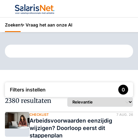
Zoeken
✨ Vraag het aan onze AI
Typ hier wat je wilt vinden
Filters instellen
0
2380 resultaten
CHECKLIST
7 AUG. 26
Arbeidsvoorwaarden eenzijdig
wijzigen? Doorloop eerst dit
stappenplan