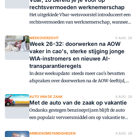
Karolina Nowak vertellen wat het Handboek niet
rechtsvermoeden werknemerschap
vertelt.
Het uitgeklede Vbar-wetsvoorstel introduceert een
rechtsvermoeden van werknemerschap, wanneer
een zzp'er voor minder dan € 38 per uur werkt. Dit
uurtarief stijgt steeds bij de indexatie van de cao-
WEEKOVERZICHT
5 AUG. 26
Week 26-32: doorwerken na AOW
lonen.
vaker in cao's, sterke stijging jonge
WIA-instromers en nieuwe AI-
transparantieregels
In deze weekupdate: steeds meer cao's bevatten
afspraken over doorwerken na de AOW-leeftijd,
het aantal jonge werknemers dat door psychische
klachten in de WIA belandt neemt fors toe en sinds
AUTO VAN DE ZAAK
4 AUG. 26
Met de auto van de zaak op vakantie
2 augustus gelden nieuwe Europese
transparantieverplichtingen voor organisaties die
Ondanks gestegen benzineprijzen blijft de auto
AI gebruiken.
een populair vervoersmiddel om op vakantie te
gaan. Werkgevers kunnen hierop inspelen door
verschillende mobiliteitsoplossingen aan te
ARBEIDSOMSTANDIGHEDEN
4 AUG. 26