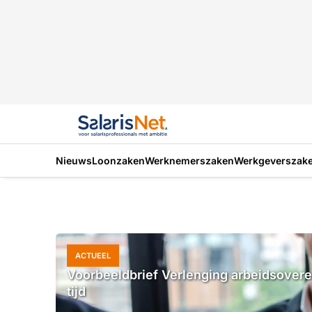
Nieuws
Loonzaken
Werknemerszaken
Werkgeverszak
ACTUEEL
Voorbeeldbrief Verlenging arbeidsover
tijd