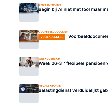
EVEN BIJPRATEN
Begin bij AI niet met tool maar m
VOORBEELDDOCUMENT
Voorbeelddocument
VOOR ABONNEES
WEEKOVERZICHT
Week 26-31: flexibele pensioenr
FISCALE UPDATE
Belastingdienst verduidelijkt ge