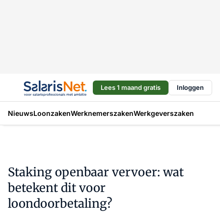
Lees 1 maand gratis
Inloggen
Nieuws
Loonzaken
Werknemerszaken
Werkgeverszaken
Staking openbaar vervoer: wat
betekent dit voor
loondoorbetaling?