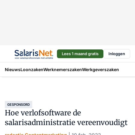
Lees 1 maand gratis
Inloggen
Nieuws
Loonzaken
Werknemerszaken
Werkgeverszaken
GESPONSORD
Hoe verlofsoftware de
salarisadministratie vereenvoudigt