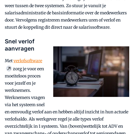
weer tussen de twee systemen. Zo stuur je vanuit je
salarisadministratie de basisinformatie over de medewerkers
door. Vervolgens registreren medewerkers uren of verlof en
stuurt de koppeling dit direct naar de salarissoftware.
Snel verlof
aanvragen
Met
verlofsoftware
zorg je voor een
moeiteloos proces
voor jezelf en je
werknemers.
Werknemers vragen
via het systeem snel
en eenvoudig verlof aan en hebben altijd inzicht in hun actuele
verlofsaldo. Als werkgever regel je alle types verlof
overzichtelijk in 1 systeem. Van (boven)wettelijk tot ADV en
van zwangerschaps- of ouderschapsverlof tot seniorendagen.