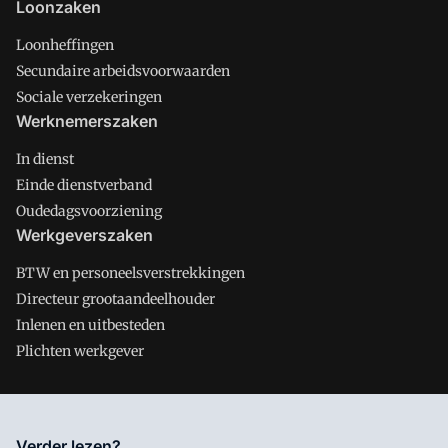
Loonzaken
Loonheffingen
Secundaire arbeidsvoorwaarden
Sociale verzekeringen
Werknemerszaken
In dienst
Einde dienstverband
Oudedagsvoorziening
Werkgeverszaken
BTW en personeelsverstrekkingen
Directeur grootaandeelhouder
Inlenen en uitbesteden
Plichten werkgever
Salarisnet is onderdeel van VMN media. Lees in
ons manifest
Verder lezen?