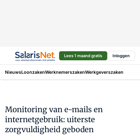
Lees 1 maand gratis
Inloggen
Nieuws
Loonzaken
Werknemerszaken
Werkgeverszaken
Monitoring van e-mails en
internetgebruik: uiterste
zorgvuldigheid geboden