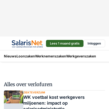
Lees 1 maand gratis
Inloggen
Nieuws
Loonzaken
Werknemerszaken
Werkgeverszaken
Alles over verlofuren
ZIEKTEVERZUIM
WK voetbal kost werkgevers
miljoenen: impact op
salarisadministratie