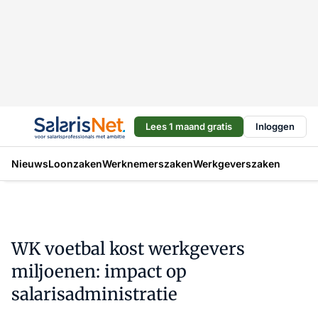
Lees 1 maand gratis
Inloggen
Nieuws
Loonzaken
Werknemerszaken
Werkgeverszaken
WK voetbal kost werkgevers
miljoenen: impact op
salarisadministratie