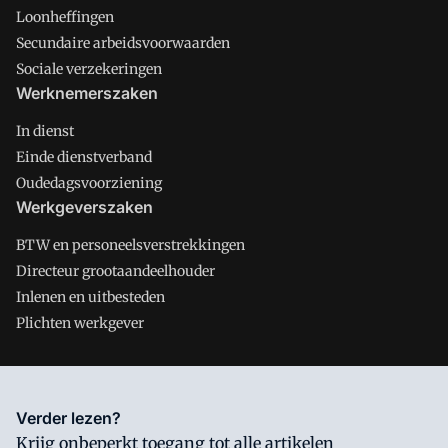
Loonheffingen
Secundaire arbeidsvoorwaarden
Sociale verzekeringen
Werknemerszaken
In dienst
Einde dienstverband
Oudedagsvoorziening
Werkgeverszaken
BTW en personeelsverstrekkingen
Directeur grootaandeelhouder
Inlenen en uitbesteden
Plichten werkgever
Salarisnet is onderdeel van VMN media. Lees in
ons manifest
Verder lezen?
waar VMN media voor staat. Op gebruik van deze site zijn de
Krijg onbeperkt toegang tot alle artikelen