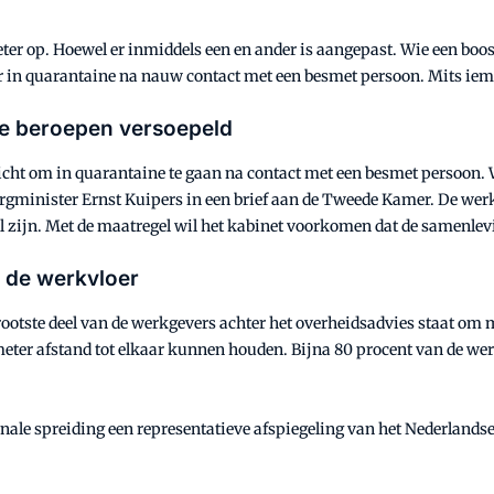
ter op. Hoewel er inmiddels een en ander is aangepast. Wie een boo
er in quarantaine na nauw contact met een besmet persoon. Mits iem
le beroepen versoepeld
licht om in quarantaine te gaan na contact met een besmet persoon.
zorgminister Ernst Kuipers in een brief aan de Tweede Kamer. De w
 zijn. Met de maatregel wil het kabinet voorkomen dat de samenlevin
 de werkvloer
rootste deel van de werkgevers achter het overheidsadvies staat om 
5 meter afstand tot elkaar kunnen houden. Bijna 80 procent van de w
ale spreiding een representatieve afspiegeling van het Nederlandse 