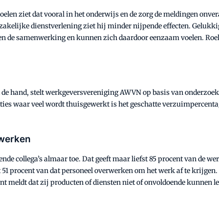
oelen ziet dat vooral in het onderwijs en de zorg de meldingen onve
zakelijke dienstverlening ziet hij minder nijpende effecten. Gelukk
en de samenwerking en kunnen zich daardoor eenzaam voelen. Roelen: 
it de hand, stelt werkgeversvereniging AWVN op basis van onderzoek
ties waar veel wordt thuisgewerkt is het geschatte verzuimpercent
 werken
de collega’s almaar toe. Dat geeft maar liefst 85 procent van de w
1 procent van dat personeel overwerken om het werk af te krijgen.
nt meldt dat zij producten of diensten niet of onvoldoende kunnen l