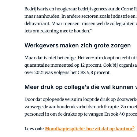
Bedrijfsarts en hoogleraar bedrijfsgeneeskunde Corné R
maar aanhouden. In andere sectoren zoals industrie en 
deltavariant. Maar mensen missen wel de collegialiteit 
iets om rekening mee te houden.”
Werkgevers maken zich grote zorgen
Maar dat is niet het enige. Het verzuim loopt nu echt u
quarantaine momenteel op 12 procent. Ook bij organisa
over 2021 was volgens het CBS 4,8 procent.
Meer druk op collega’s die wel kunnen
Door dat oplopende verzuim loopt de druk op doorwerken
vanwege de aanhoudende arbeidsmarktkrapte. Zo moet 5
personeel in om de drukte op te vangen En ook 40 proce
Lees ook:
Mondkapjesplicht: hoe zit dat op kantoor?