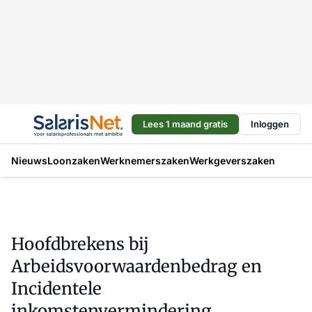
Lees 1 maand gratis
Inloggen
Nieuws
Loonzaken
Werknemerszaken
Werkgeverszaken
Hoofdbrekens bij
Arbeidsvoorwaardenbedrag en
Incidentele
inkomstenvermindering