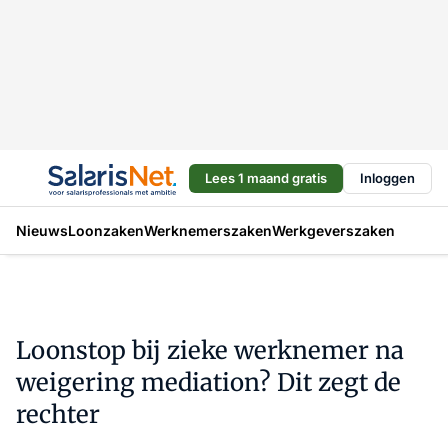
Lees 1 maand gratis
Inloggen
Nieuws
Loonzaken
Werknemerszaken
Werkgeverszaken
Loonstop bij zieke werknemer na
weigering mediation? Dit zegt de
rechter