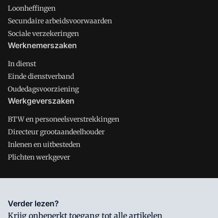
Loonheffingen
Secundaire arbeidsvoorwaarden
Sociale verzekeringen
Werknemerszaken
In dienst
Einde dienstverband
Oudedagsvoorziening
Werkgeverszaken
BTW en personeelsverstrekkingen
Directeur grootaandeelhouder
Inlenen en uitbesteden
Plichten werkgever
Salarisnet is onderdeel van VMN media. Lees in
ons manifest
Verder lezen?
waar VMN media voor staat. Op gebruik van deze site zijn de
Krijg onbeperkt toegang tot alle artikelen