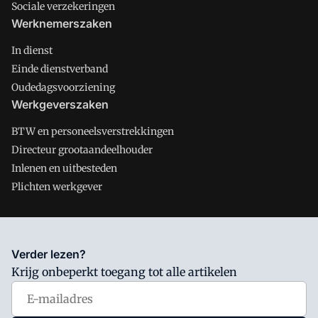
Sociale verzekeringen
Werknemerszaken
In dienst
Einde dienstverband
Oudedagsvoorziening
Werkgeverszaken
BTW en personeelsverstrekkingen
Directeur grootaandeelhouder
Inlenen en uitbesteden
Plichten werkgever
Salarisnet is onderdeel van VMN media. Lees in
ons manifest
Verder lezen?
waar VMN media voor staat. Op gebruik van deze site zijn de
Krijg onbeperkt toegang tot alle artikelen
volgende regelingen van toepassing:
Algemene Voorwaarden
en
Privacy en Cookie beleid
|
Privacy instellingen