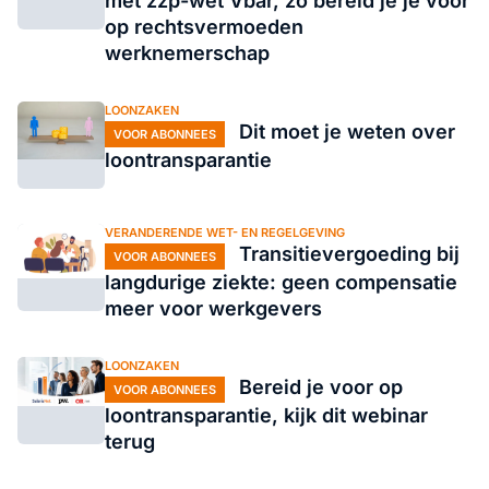
met zzp-wet Vbar, zo bereid je je voor
op rechtsvermoeden
werknemerschap
LOONZAKEN
Dit moet je weten over
VOOR ABONNEES
loontransparantie
VERANDERENDE WET- EN REGELGEVING
Transitievergoeding bij
VOOR ABONNEES
langdurige ziekte: geen compensatie
meer voor werkgevers
LOONZAKEN
Bereid je voor op
VOOR ABONNEES
loontransparantie, kijk dit webinar
terug