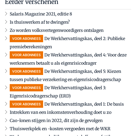
Eerder verschenen
Salaris Magazine 2021, editie 8
Is thuiswerken af te dwingen?
Zo worden volksvertegenwoordigers ontslagen
De Werkhervattingskas, deel 2: Publieke
VOOR ABONNEES
premieberekeningen
De Werkhervattingskas, deel 4: Voor deze
VOOR ABONNEES
werknemers betaalt u als eigenrisicodrager
De Werkhervattingskas, deel 5: Kiezen
VOOR ABONNEES
tussen publieke verzekering en eigenrisicodragerschap
De Werkhervattingskas, deel 3:
VOOR ABONNEES
Eigenrisicodragerschap (ERD)
De Werkhervattingskas, deel 1: De basis
VOOR ABONNEES
Intrekken van een inkomstenverhouding doet u zo
Cao-lonen stijgen in 2022, dit zijn de gevolgen
Thuiswerkplek en -kosten vergoeden met de WKR