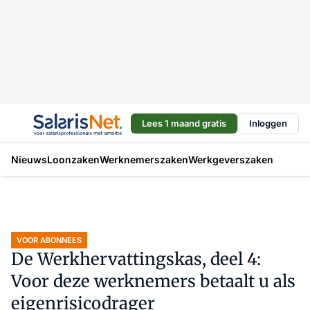
Lees 1 maand gratis
Inloggen
Nieuws
Loonzaken
Werknemerszaken
Werkgeverszaken
VOOR ABONNEES
De Werkhervattingskas, deel 4:
Voor deze werknemers betaalt u als
eigenrisicodrager