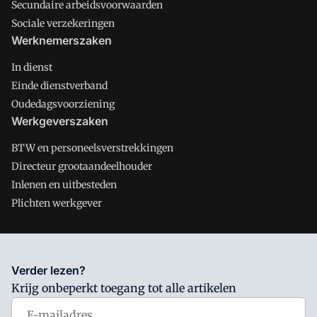
Secundaire arbeidsvoorwaarden
Sociale verzekeringen
Werknemerszaken
In dienst
Einde dienstverband
Oudedagsvoorziening
Werkgeverszaken
BTW en personeelsverstrekkingen
Directeur grootaandeelhouder
Inlenen en uitbesteden
Plichten werkgever
Salarisnet is onderdeel van VMN media. Lees in
ons manifest
Verder lezen?
waar VMN media voor staat. Op gebruik van deze site zijn de
Krijg onbeperkt toegang tot alle artikelen
volgende regelingen van toepassing:
Algemene Voorwaarden