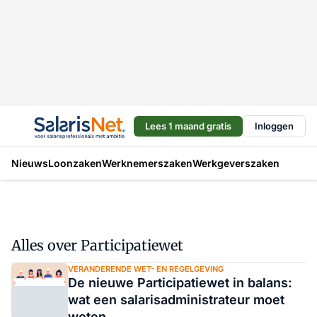
Lees 1 maand gratis
Inloggen
Nieuws
Loonzaken
Werknemerszaken
Werkgeverszaken
Alles over Participatiewet
VERANDERENDE WET- EN REGELGEVING
De nieuwe Participatiewet in balans:
wat een salarisadministrateur moet
weten