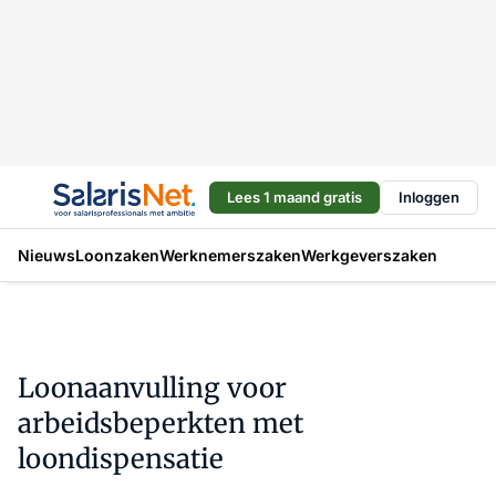
Lees 1 maand gratis
Inloggen
Nieuws
Loonzaken
Werknemerszaken
Werkgeverszaken
Loonaanvulling voor
arbeidsbeperkten met
loondispensatie