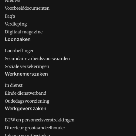
Nieuws
Voorbeelddocumenten
Faq's
Verdieping
Digitaal magazine
Loonzaken
Loonheffingen
Secundaire arbeidsvoorwaarden
Sociale verzekeringen
Werknemerszaken
In dienst
Einde dienstverband
Oudedagsvoorziening
Werkgeverszaken
BTW en personeelsverstrekkingen
Directeur grootaandeelhouder
Inlenen en uitbesteden