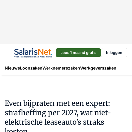
Lees 1 maand gratis
Inloggen
Nieuws
Loonzaken
Werknemerszaken
Werkgeverszaken
Even bijpraten met een expert:
strafheffing per 2027, wat niet-
elektrische leaseauto's straks
kosten