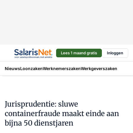
Lees 1 maand gratis
Inloggen
Nieuws
Loonzaken
Werknemerszaken
Werkgeverszaken
Jurisprudentie: sluwe
containerfraude maakt einde aan
bijna 50 dienstjaren