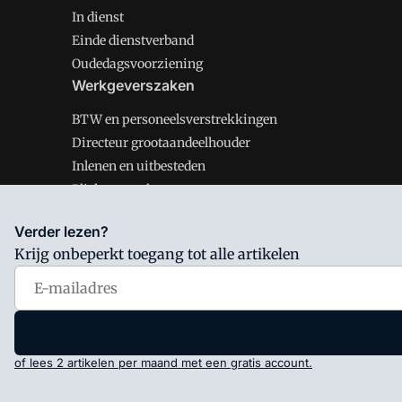
In dienst
Einde dienstverband
Oudedagsvoorziening
Werkgeverszaken
BTW en personeelsverstrekkingen
Directeur grootaandeelhouder
Inlenen en uitbesteden
Plichten werkgever
Verder lezen?
Krijg onbeperkt toegang tot alle artikelen
Salarisnet is onderdeel van VMN media. Lees in
ons man
Voorwaarden
en
Privacy en Cookie beleid
|
Privacy inst
of lees 2 artikelen per maand met een gratis account.