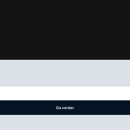
ifest
waar VMN media voor staat. Op gebruik van deze site zijn de 
ellingen
Ga verder