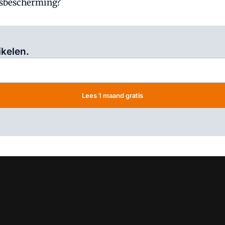
rsbescherming?
Log in
om dit artikel te lezen.
ikelen.
Lees 1 maand gratis