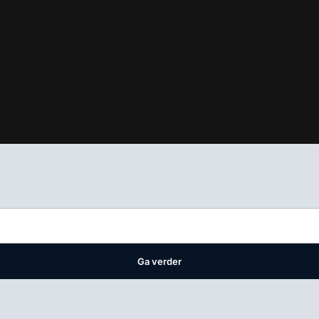
ifest
waar VMN media voor staat. Op gebruik van deze site zijn de 
ellingen
Ga verder