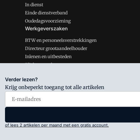
In dienst
Einde dienstverband
Oudedagsvoorziening
Werkgeverszaken
BTW en personeelsverstrekkingen
Directeur grootaandeelhouder
Inlenen en uitbesteden
Plichten werkgever
Verder lezen?
Krijg onbeperkt toegang tot alle artikelen
Salarisnet is onderdeel van VMN media. Lees in
ons man
Voorwaarden
en
Privacy en Cookie beleid
|
Privacy inst
of lees 2 artikelen per maand met een gratis account.