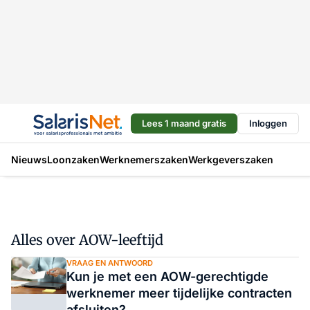
Lees 1 maand gratis
Inloggen
Nieuws
Loonzaken
Werknemerszaken
Werkgeverszaken
Alles over AOW-leeftijd
VRAAG EN ANTWOORD
Kun je met een AOW-gerechtigde
werknemer meer tijdelijke contracten
afsluiten?