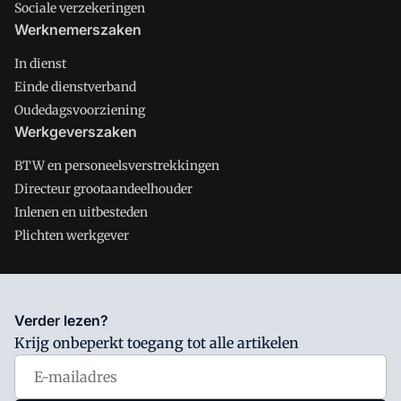
Sociale verzekeringen
Werknemerszaken
In dienst
Einde dienstverband
Oudedagsvoorziening
Werkgeverszaken
BTW en personeelsverstrekkingen
Directeur grootaandeelhouder
Inlenen en uitbesteden
Plichten werkgever
Salarisnet is onderdeel van VMN media. Lees in
ons manifest
Verder lezen?
waar VMN media voor staat. Op gebruik van deze site zijn de
Krijg onbeperkt toegang tot alle artikelen
volgende regelingen van toepassing:
Algemene Voorwaarden
en
Privacy en Cookie beleid
|
Privacy instellingen