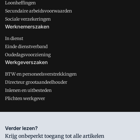
Loonheffingen
Secundaire arbeidsvoorwaarden
Sociale verzekeringen
Werknemerszaken
In dienst
Einde dienstverband
Oudedagsvoorziening
Werkgeverszaken
BTW en personeelsverstrekkingen
Directeur grootaandeelhouder
Inlenen en uitbesteden
Plichten werkgever
Salarisnet is onderdeel van VMN media. Lees in
ons manifest
Verder lezen?
waar VMN media voor staat. Op gebruik van deze site zijn de
Krijg onbeperkt toegang tot alle artikelen