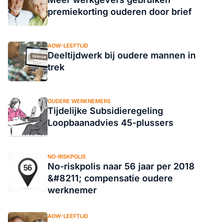
premiekorting ouderen door brief
AOW-LEEFTIJD
Deeltijdwerk bij oudere mannen in
trek
OUDERE WERKNEMERS
Tijdelijke Subsidieregeling
Loopbaanadvies 45-plussers
NO-RISKPOLIS
No-riskpolis naar 56 jaar per 2018
&#8211; compensatie oudere
werknemer
AOW-LEEFTIJD