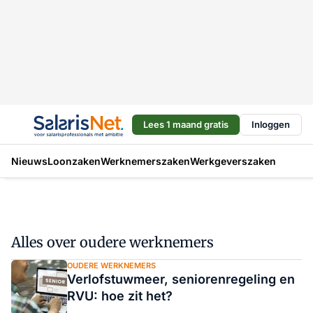
Lees 1 maand gratis
Inloggen
Nieuws
Loonzaken
Werknemerszaken
Werkgeverszaken
Alles over oudere werknemers
OUDERE WERKNEMERS
Verlofstuwmeer, seniorenregeling en
RVU: hoe zit het?