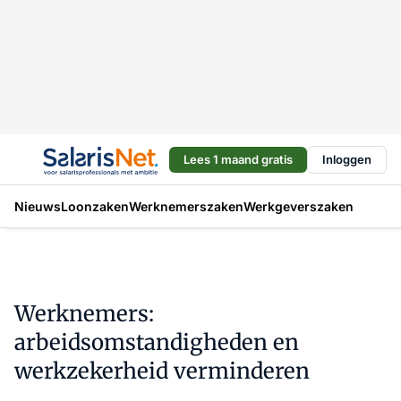
Lees 1 maand gratis
Inloggen
Nieuws
Loonzaken
Werknemerszaken
Werkgeverszaken
Werknemers:
arbeidsomstandigheden en
werkzekerheid verminderen