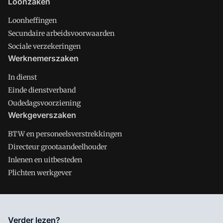
Loonzaken
Loonheffingen
Secundaire arbeidsvoorwaarden
Sociale verzekeringen
Werknemerszaken
In dienst
Einde dienstverband
Oudedagsvoorziening
Werkgeverszaken
BTW en personeelsverstrekkingen
Directeur grootaandeelhouder
Inlenen en uitbesteden
Plichten werkgever
Salarisnet is onderdeel van VMN media. Lees in
ons manifest
Verder lezen?