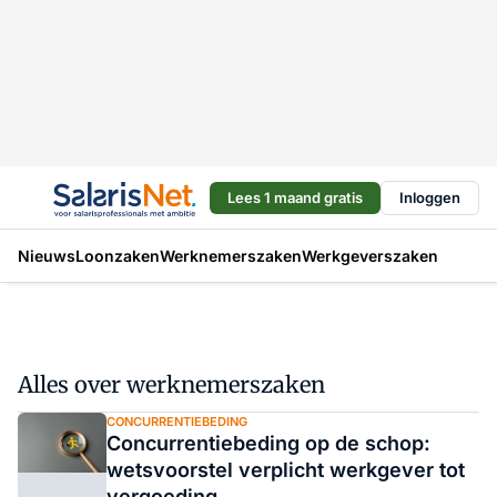
Lees 1 maand gratis
Inloggen
Nieuws
Loonzaken
Werknemerszaken
Werkgeverszaken
Alles over werknemerszaken
CONCURRENTIEBEDING
Concurrentiebeding op de schop:
wetsvoorstel verplicht werkgever tot
vergoeding