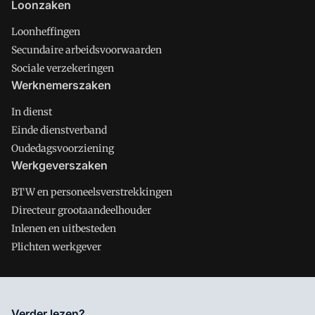
Loonzaken
Loonheffingen
Secundaire arbeidsvoorwaarden
Sociale verzekeringen
Werknemerszaken
In dienst
Einde dienstverband
Oudedagsvoorziening
Werkgeverszaken
BTW en personeelsverstrekkingen
Directeur grootaandeelhouder
Inlenen en uitbesteden
Plichten werkgever
Salarisnet is onderdeel van VMN media. Lees in
ons manifest
Verder lezen?