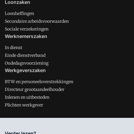
Loonzaken
Loonheffingen
Secundaire arbeidsvoorwaarden
Sociale verzekeringen
Werknemerszaken
In dienst
Einde dienstverband
Oudedagsvoorziening
Werkgeverszaken
BTW en personeelsverstrekkingen
Directeur grootaandeelhouder
Inlenen en uitbesteden
Plichten werkgever
Salarisnet is onderdeel van VMN media. Lees in
ons manifest
Verder lezen?