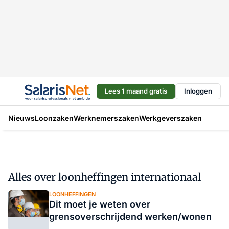
Lees 1 maand gratis
Inloggen
Nieuws
Loonzaken
Werknemerszaken
Werkgeverszaken
Alles over loonheffingen internationaal
LOONHEFFINGEN
Dit moet je weten over
grensoverschrijdend werken/wonen