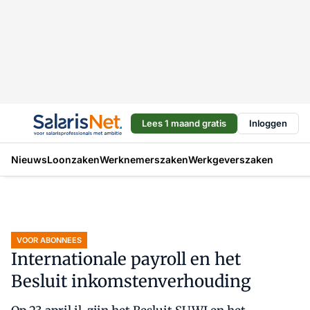
Lees 1 maand gratis
Inloggen
Nieuws
Loonzaken
Werknemerszaken
Werkgeverszaken
VOOR ABONNEES
Internationale payroll en het
Besluit inkomstenverhouding