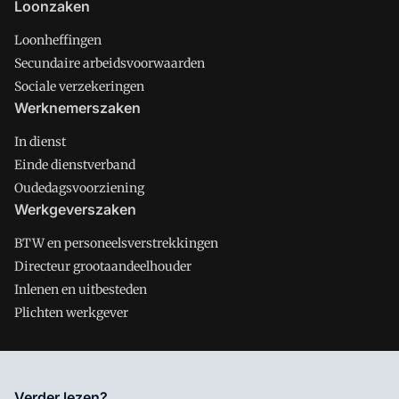
Loonzaken
Loonheffingen
Secundaire arbeidsvoorwaarden
Sociale verzekeringen
Werknemerszaken
In dienst
Einde dienstverband
Oudedagsvoorziening
Werkgeverszaken
BTW en personeelsverstrekkingen
Directeur grootaandeelhouder
Inlenen en uitbesteden
Plichten werkgever
Salarisnet is onderdeel van VMN media. Lees in
ons manifest
Verder lezen?