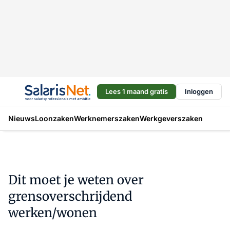
Lees 1 maand gratis
Inloggen
Nieuws
Loonzaken
Werknemerszaken
Werkgeverszaken
Dit moet je weten over
grensoverschrijdend
werken/wonen