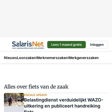
Lees 1 maand gratis
Inloggen
Nieuws
Loonzaken
Werknemerszaken
Werkgeverszaken
Alles over fiets van de zaak
FISCALE UPDATE
Belastingdienst verduidelijkt WAZO-
uitkering en publiceert handreiking
fiets