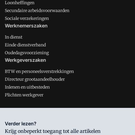
Loonheffingen
Secundaire arbeidsvoorwaarden
Sociale verzekeringen
Werknemerszaken
In dienst
Einde dienstverband
Oudedagsvoorziening
Werkgeverszaken
BTW en personeelsverstrekkingen
Directeur grootaandeelhouder
Inlenen en uitbesteden
Plichten werkgever
Salarisnet is onderdeel van VMN media. Lees in
ons manifest
Verder lezen?
waar VMN media voor staat. Op gebruik van deze site zijn de
Krijg onbeperkt toegang tot alle artikelen