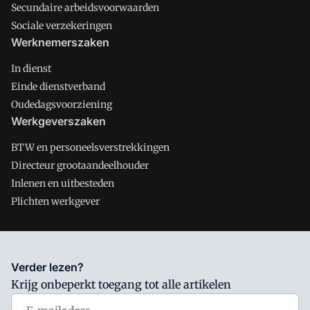
Secundaire arbeidsvoorwaarden
Sociale verzekeringen
Werknemerszaken
In dienst
Einde dienstverband
Oudedagsvoorziening
Werkgeverszaken
BTW en personeelsverstrekkingen
Directeur grootaandeelhouder
Inlenen en uitbesteden
Plichten werkgever
Salarisnet is onderdeel van VMN media. Lees in
ons manifest
Verder lezen?
waar VMN media voor staat. Op gebruik van deze site zijn de
Krijg onbeperkt toegang tot alle artikelen
volgende regelingen van toepassing:
Algemene Voorwaarden