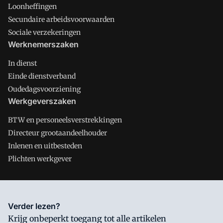
Loonheffingen
Secundaire arbeidsvoorwaarden
Sociale verzekeringen
Werknemerszaken
In dienst
Einde dienstverband
Oudedagsvoorziening
Werkgeverszaken
BTW en personeelsverstrekkingen
Directeur grootaandeelhouder
Inlenen en uitbesteden
Plichten werkgever
Salarisnet is onderdeel van VMN media. Lees in
ons manifest
Verder lezen?
waar VMN media voor staat. Op gebruik van deze site zijn de
Krijg onbeperkt toegang tot alle artikelen