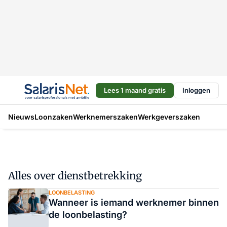
Lees 1 maand gratis
Inloggen
Nieuws
Loonzaken
Werknemerszaken
Werkgeverszaken
Alles over dienstbetrekking
LOONBELASTING
Wanneer is iemand werknemer binnen
de loonbelasting?