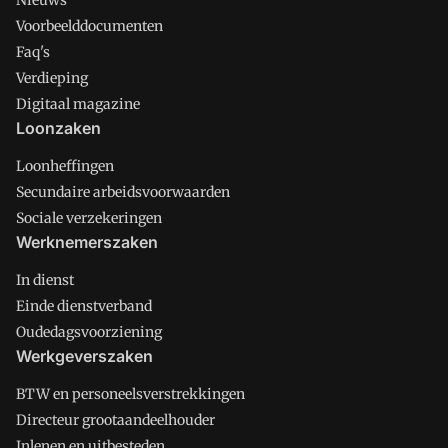
Nieuws
Voorbeelddocumenten
Faq's
Verdieping
Digitaal magazine
Loonzaken
Loonheffingen
Secundaire arbeidsvoorwaarden
Sociale verzekeringen
Werknemerszaken
In dienst
Einde dienstverband
Oudedagsvoorziening
Werkgeverszaken
BTW en personeelsverstrekkingen
Directeur grootaandeelhouder
Inlenen en uitbesteden