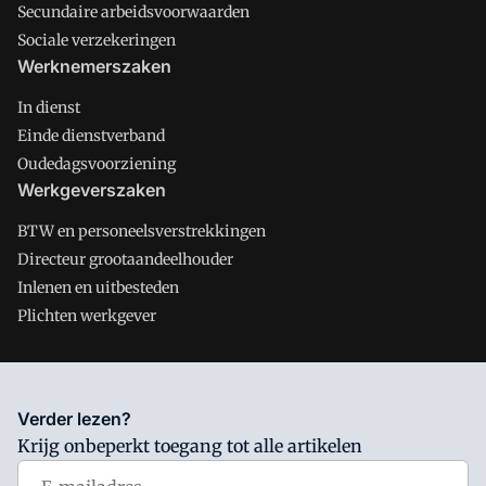
Secundaire arbeidsvoorwaarden
Sociale verzekeringen
Werknemerszaken
In dienst
Einde dienstverband
Oudedagsvoorziening
Werkgeverszaken
BTW en personeelsverstrekkingen
Directeur grootaandeelhouder
Inlenen en uitbesteden
Plichten werkgever
Salarisnet is onderdeel van VMN media. Lees in
ons manifest
Verder lezen?
waar VMN media voor staat. Op gebruik van deze site zijn de
Krijg onbeperkt toegang tot alle artikelen
volgende regelingen van toepassing:
Algemene Voorwaarden