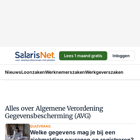
Lees 1 maand gratis
Inloggen
Nieuws
Loonzaken
Werknemerszaken
Werkgeverszaken
Alles over Algemene Verordening
Gegevensbescherming (AVG)
QUIZVRAAG
Welke gegevens mag je bij een
ziekmelding navragen en registreren?