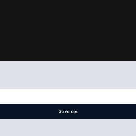
ifest
waar VMN media voor staat. Op gebruik van deze site zijn de 
ellingen
Ga verder