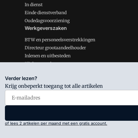
In dienst
Einde dienstverband
Oudedagsvoorziening
Werkgeverszaken
BTW en personeelsverstrekkingen
Directeur grootaandeelhouder
Inlenen en uitbesteden
Plichten werkgever
Verder lezen?
Krijg onbeperkt toegang tot alle artikelen
Salarisnet is onderdeel van VMN media. Lees in
ons man
Voorwaarden
en
Privacy en Cookie beleid
|
Privacy inst
of lees 2 artikelen per maand met een gratis account.