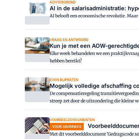
ACHTERGROND
AI in de salarisadministratie: hy
AI belooft een economische revolutie. Maar 
VRAAG EN ANTWOORD
Kun je met een AOW-gerechtigde 
Elke week behandelen we een praktijkvraag 
hebben bereikt?
EVEN BIJPRATEN
Mogelijk volledige afschaffing c
De compensatieregeling transitievergoeding
streep zet door de uitzondering die kleine we
VOORBEELDDOCUMENTEN
Voorbeelddocument
VOOR ABONNEES
Met dit voorbeelddocument 'Gedragscode soc