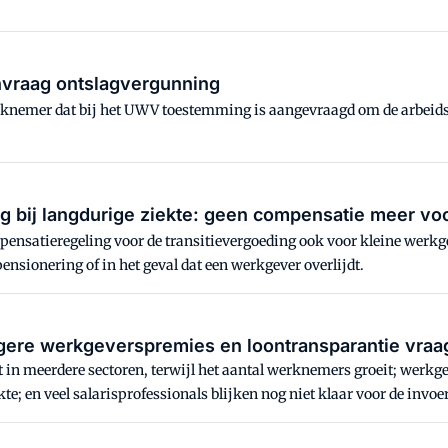
nvraag ontslagvergunning
werknemer dat bij het UWV toestemming is aangevraagd om de arbei
g bij langdurige ziekte: geen compensatie meer v
pensatieregeling voor de transitievergoeding ook voor kleine werkg
nsionering of in het geval dat een werkgever overlijdt.
gere werkgeverspremies en loontransparantie vraa
lt in meerdere sectoren, terwijl het aantal werknemers groeit; wer
e; en veel salarisprofessionals blijken nog niet klaar voor de invo