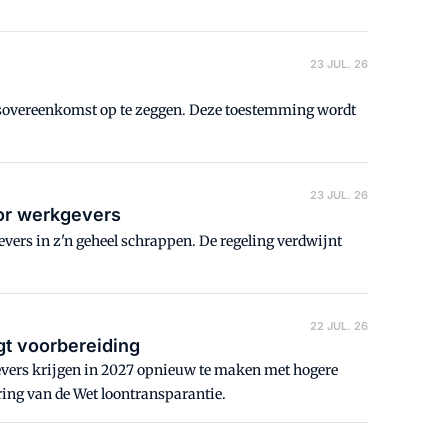
23 JUL. 26
dsovereenkomst op te zeggen. Deze toestemming wordt
23 JUL. 26
oor werkgevers
evers in z'n geheel schrappen. De regeling verdwijnt
22 JUL. 26
gt voorbereiding
kgevers krijgen in 2027 opnieuw te maken met hogere
ering van de Wet loontransparantie.