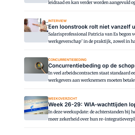
leidraad en kan verder worden aangevuld op 
INTERVIEW
Een loonstrook rolt niet vanzelf 
Salarisprofessional Patricia van Es begon 
werkgeverschap' in de praktijk, zowel in h
CONCURRENTIEBEDING
Concurrentiebeding op de schop:
In veel arbeidscontracten staat standaard
werkgevers aan werknemers moeten betalen 
WEEKOVERZICHT
Week 26-29: WIA-wachttijden lop
In deze weekupdate: de achterstanden bij he
meer zekerheid over hun re-integratieverpl