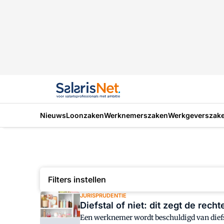
Nieuws
Loonzaken
Werknemerszaken
Werkgeverszak
Filters instellen
JURISPRUDENTIE
Diefstal of niet: dit zegt de recht
Een werknemer wordt beschuldigd van diefst