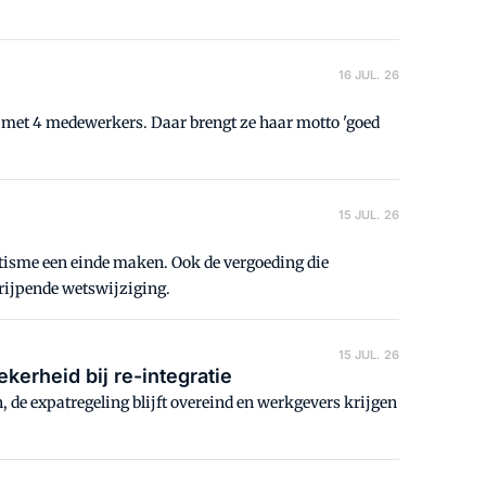
16 JUL. 26
f met 4 medewerkers. Daar brengt ze haar motto 'goed
15 JUL. 26
atisme een einde maken. Ook de vergoeding die
rijpende wetswijziging.
15 JUL. 26
erheid bij re-integratie
 de expatregeling blijft overeind en werkgevers krijgen