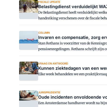
FISCALE UPDATE
Belastingdienst verduidelijkt WA
De Belastingdienst heeft verduidelijkt wel
handreiking verschenen over de fiscale beha
COLUMN
Invaren en compensatie, zorg erv
Stan Rethans is voorzitter van de Kennisgro
pensioenregelingen. Rethans schrijft zijn c
VRAAG EN ANTWOORD
Kunnen ziektedagen van een we
Elke week behandelen we een praktijkvraag
JURISPRUDENTIE
Oude incidenten onvoldoende voo
Een Amsterdamse handhaver wordt na bijna 