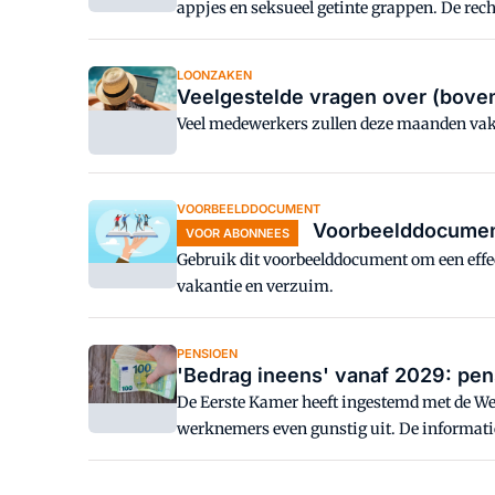
appjes en seksueel getinte grappen. De recht
LOONZAKEN
Veelgestelde vragen over (boven
Veel medewerkers zullen deze maanden vaka
VOORBEELDDOCUMENT
Voorbeelddocument
VOOR ABONNEES
Gebruik dit voorbeelddocument om een effect
vakantie en verzuim.
PENSIOEN
'Bedrag ineens' vanaf 2029: pen
De Eerste Kamer heeft ingestemd met de We
werknemers even gunstig uit. De informatie