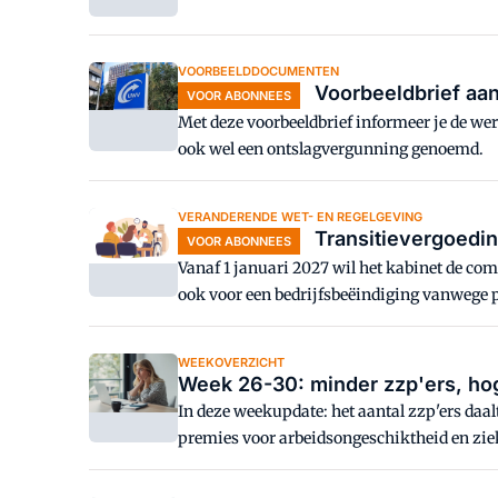
VOORBEELDDOCUMENTEN
Voorbeeldbrief aa
VOOR ABONNEES
Met deze voorbeeldbrief informeer je de 
ook wel een ontslagvergunning genoemd.
VERANDERENDE WET- EN REGELGEVING
Transitievergoedin
VOOR ABONNEES
Vanaf 1 januari 2027 wil het kabinet de com
ook voor een bedrijfsbeëindiging vanwege pe
WEEKOVERZICHT
Week 26-30: minder zzp'ers, ho
In deze weekupdate: het aantal zzp'ers daa
premies voor arbeidsongeschiktheid en ziekt