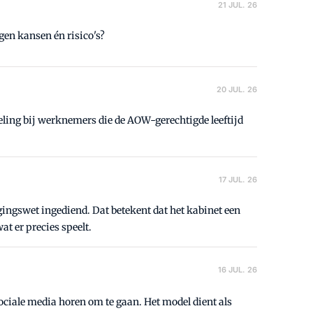
21 JUL. 26
gen kansen én risico's?
20 JUL. 26
eling bij werknemers die de AOW-gerechtigde leeftijd
17 JUL. 26
gingswet ingediend. Dat betekent dat het kabinet een
at er precies speelt.
16 JUL. 26
ociale media horen om te gaan. Het model dient als