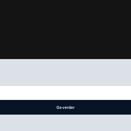
ifest
waar VMN media voor staat. Op gebruik van deze site zijn de 
ellingen
Ga verder