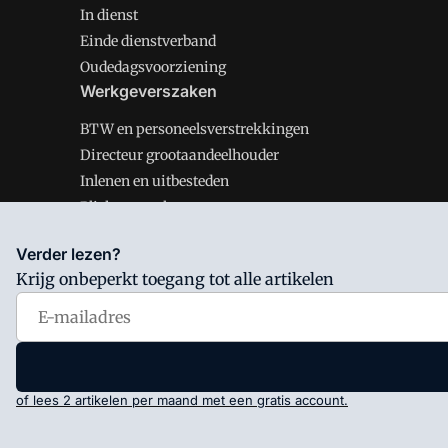
In dienst
Einde dienstverband
Oudedagsvoorziening
Werkgeverszaken
BTW en personeelsverstrekkingen
Directeur grootaandeelhouder
Inlenen en uitbesteden
Plichten werkgever
Verder lezen?
Krijg onbeperkt toegang tot alle artikelen
Salarisnet is onderdeel van VMN media. Lees in
ons man
Voorwaarden
en
Privacy en Cookie beleid
|
Privacy inst
of lees 2 artikelen per maand met een gratis account.