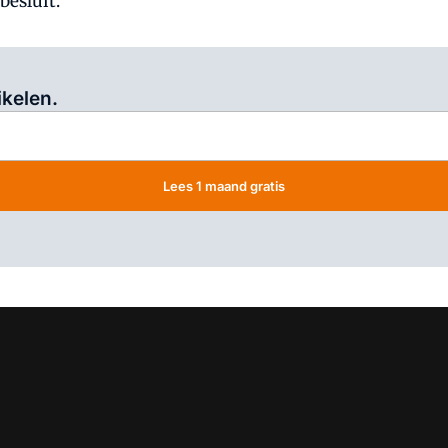
besluit.
Log in
om dit artikel te lezen.
ikelen.
Lees 1 maand gratis