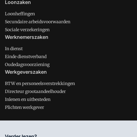
Loonzaken
Loonheffingen
Secundaire arbeidsvoorwaarden
Sociale verzekeringen
Werknemerszaken
In dienst
Einde dienstverband
Oudedagsvoorziening
Werkgeverszaken
BTW en personeelsverstrekkingen
Directeur grootaandeelhouder
Inlenen en uitbesteden
Plichten werkgever
Salarisnet is onderdeel van VMN media. Lees in
ons manifest
Verder lezen?