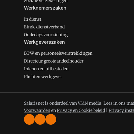
Sociale verzekeringen
Werknemerszaken
In dienst
Einde dienstverband
Oudedagsvoorziening
Werkgeverszaken
BTW en personeelsverstrekkingen
Directeur grootaandeelhouder
Inlenen en uitbesteden
Plichten werkgever
Salarisnet is onderdeel van VMN media. Lees in
ons man
Voorwaarden
en
Privacy en Cookie beleid
|
Privacy inst