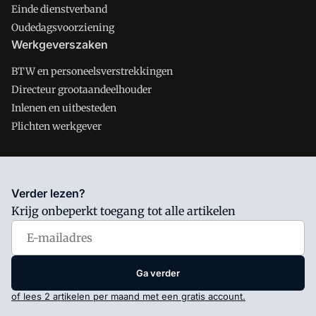
Einde dienstverband
Oudedagsvoorziening
Werkgeverszaken
BTW en personeelsverstrekkingen
Directeur grootaandeelhouder
Inlenen en uitbesteden
Plichten werkgever
Salarisnet is onderdeel van VMN media. Lees in
ons manifest
Verder lezen?
waar VMN media voor staat. Op gebruik van deze site zijn de
Krijg onbeperkt toegang tot alle artikelen
volgende regelingen van toepassing:
Algemene Voorwaarden
en
Privacy en Cookie beleid
|
Privacy instellingen
Ga verder
of lees 2 artikelen per maand met een gratis account.